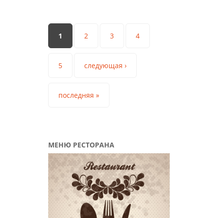
Страницы
1
2
3
4
5
следующая ›
последняя »
МЕНЮ РЕСТОРАНА