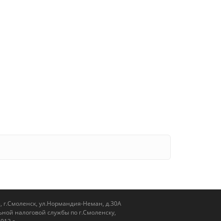
, г.Смоленск, ул.Нормандия-Неман, д.30А
ной налоговой службы по г.Смоленску,