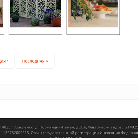
ая ›
последняя »
025, г.Смоленск, ул.Нормандия-Неман, д.30А, Фактический адрес: 214025
 1126732009513, Орган государственной регистрации Инспекция Федераль